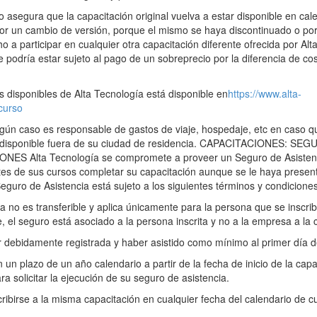
o asegura que la capacitación original vuelva a estar disponible en cal
por un cambio de versión, porque el mismo se haya discontinuado o por 
ho a participar en cualquier otra capacitación diferente ofrecida por Al
te podría estar sujeto al pago de un sobreprecio por la diferencia de cost
.
os disponibles de Alta Tecnología está disponible en
https://www.alta-
curso
ngún caso es responsable de gastos de viaje, hospedaje, etc en caso q
ha disponible fuera de su ciudad de residencia. CAPACITACIONES: S
S Alta Tecnología se compromete a proveer un Seguro de Asistenci
ntes de sus cursos completar su capacitación aunque se le haya presen
eguro de Asistencia está sujeto a los siguientes términos y condiciones
a no es transferible y aplica únicamente para la persona que se inscrib
, el seguro está asociado a la persona inscrita y no a la empresa a la 
 debidamente registrada y haber asistido como mínimo al primer día de
un plazo de un año calendario a partir de la fecha de inicio de la capac
ara solicitar la ejecución de su seguro de asistencia.
ribirse a la misma capacitación en cualquier fecha del calendario de c