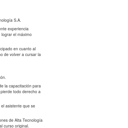
logía S.A.
ente experiencia
y lograr el máximo
ticipado en cuanto al
o de volver a cursar la
ión.
 de la capacitación para
e pierde todo derecho a
 el asistente que se
iones de Alta Tecnología
l curso original.