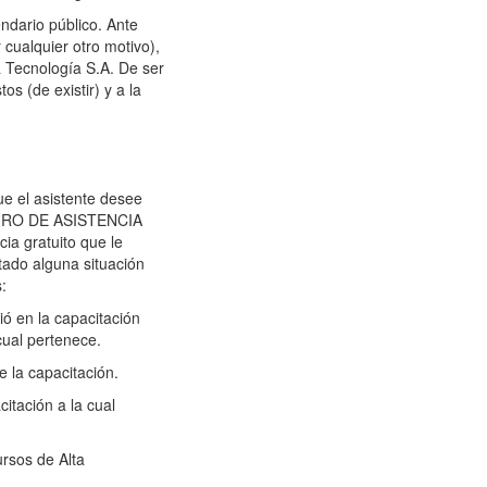
endario público. Ante
cualquier otro motivo),
ta Tecnología S.A. De ser
os (de existir) y a la
ue el asistente desee
EGURO DE ASISTENCIA
a gratuito que le
tado alguna situación
:
ió en la capacitación
cual pertenece.
 la capacitación.
itación a la cual
ursos de Alta