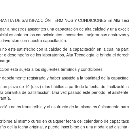
ANTÍA DE SATISFACCIÓN TÉRMINOS Y CONDICIONES En Alta Tecno
gar a nuestros asistentes una capacitación de alta calidad y una excel
inicial es obtener los conocimientos necesarios, mejorar sus destrezas 
su inversión con nuestra capacitación.
 no esté satisfecho con la calidad de la capacitación en la cual ha par
r o desempeño de los laboratorios, Alta Tecnología le brinda el derech
 cargo.
cción está sujeta a los siguientes términos y condiciones:
r debidamente registrado y haber asistido a la totalidad de la capacitac
n un plazo de 10 (diez) días hábiles a partir de la fecha de finalización
e la Garantía de Satisfacción. Una vez pasado este periodo, el asistent
rantía.
acción no es transferible y el usufructo de la misma es únicamente para
scribirse al mismo curso en cualquier fecha del calendario de capacitac
ño del la fecha original, y puede inscribirse en una modalidad distinta a